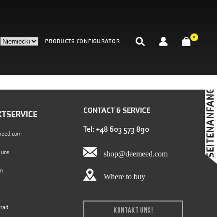
0
PRODUCTS CONFIGURATOR
SEITENANFANG
CONTACT & SERVICE
TSERVICE
Tel: +48 603 573 890
eed.com
 uns
shop@deemeed.com
en
Where to buy
rrad
KONTAKT UNS!