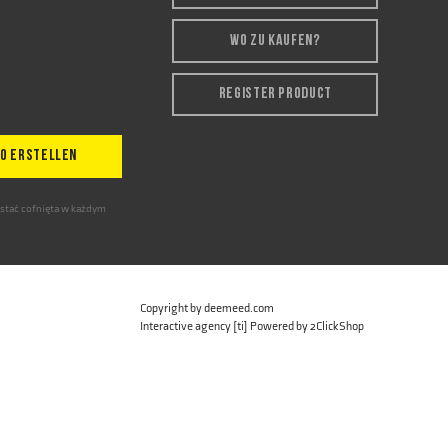
WO ZU KAUFEN?
REGISTER PRODUCT
O ERSTELLEN
ostać cofnięta w każdym
Copyright by deemeed.com
Interactive agency
[ti]
Powered by
2ClickShop