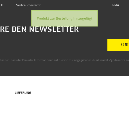
ED
Verbraucherrecht
RMA
Produkt zur Bestellung hinzugefügt
RE DEN NEWSLETTER
KONT
rstanden, dass der Provider Informationen auf die von mir angegebene E-Mail sendet.Zgoda może z
LIEFERUNG