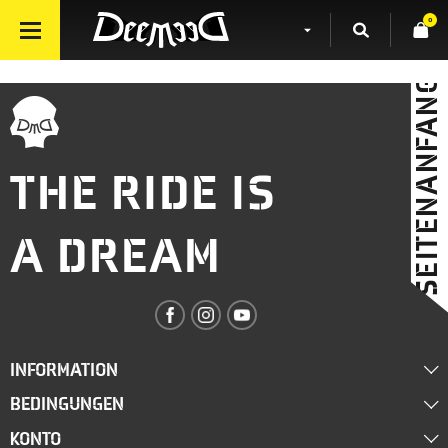
0
SEITENANFANG
THE RIDE IS
A DREAM
INFORMATION
BEDINGUNGEN
Über uns
KONTO
Lieferung
Händler werden