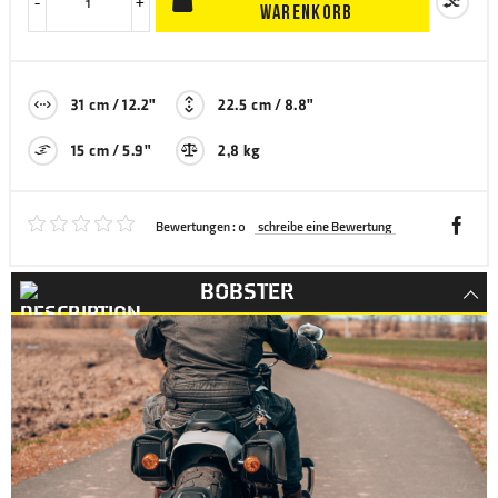
-
+
WARENKORB
31 cm / 12.2"
22.5 cm / 8.8"
15 cm / 5.9"
2,8 kg
Bewertungen :
0
schreibe eine Bewertung
BOBSTER