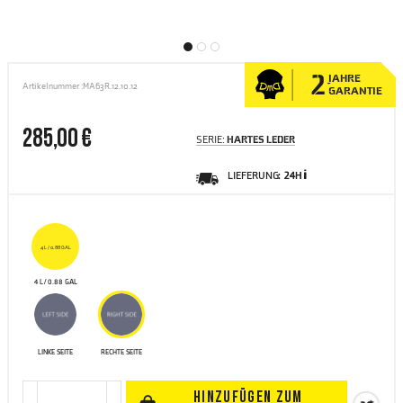
2
JAHRE
Artikelnummer :
MA63R.12.10.12
GARANTIE
285,00 €
SERIE:
HARTES LEDER
LIEFERUNG:
24H ℹ
4 L / 0.88 GAL
4 L / 0.88 GAL
LINKE SEITE
RECHTE SEITE
HINZUFÜGEN ZUM