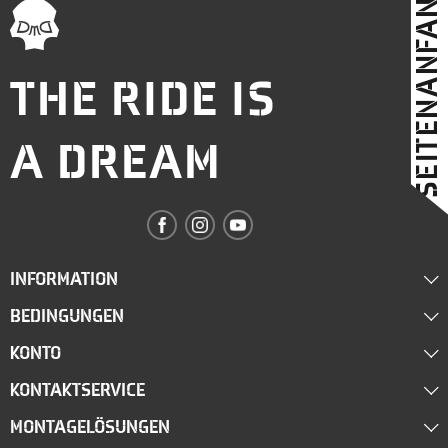
SEITENANFANG
THE RIDE IS
A DREAM
INFORMATION
BEDINGUNGEN
Über uns
KONTO
Lieferung
Händler werden
KONTAKTSERVICE
Mein Konto
Terms & Bedingungen
Blog
MONTAGELÖSUNGEN
shop@deemeed.com
Login
Datenschutz-Bestimmungen