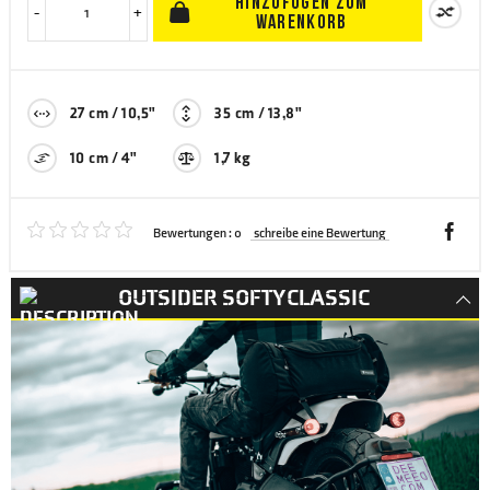
HINZUFÜGEN ZUM
-
+
WARENKORB
27 cm / 10,5"
35 cm / 13,8"
10 cm / 4"
1,7 kg
Bewertungen :
0
schreibe eine Bewertung
OUTSIDER SOFTY CLASSIC