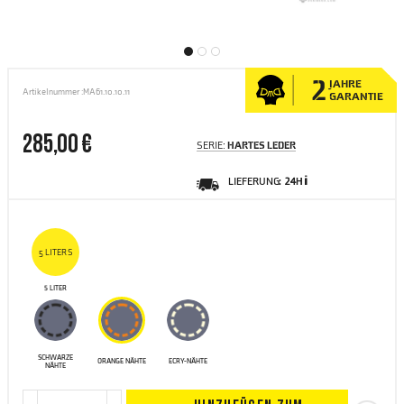
2
JAHRE
Artikelnummer :
MA61.10.10.11
GARANTIE
285,00 €
SERIE:
HARTES LEDER
LIEFERUNG:
24H ℹ
5 LITERS
5 LITER
SCHWARZE
ORANGE NÄHTE
ECRY-NÄHTE
NÄHTE