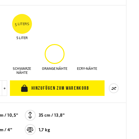
5 LITERS
5 LITER
SCHWARZE
ORANGE NÄHTE
ECRY-NÄHTE
NÄHTE
+
HINZUFÜGEN ZUM WARENKORB
m / 10,5"
35 cm / 13,8"
m / 4"
1,7 kg