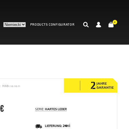
0
PRODUCTS CONFIGURATOR
E
2
JAHRE
:
MA61.10.10.11
GARANTIE
 €
SERIE:
HARTES LEDER
LIEFERUNG:
24H ℹ