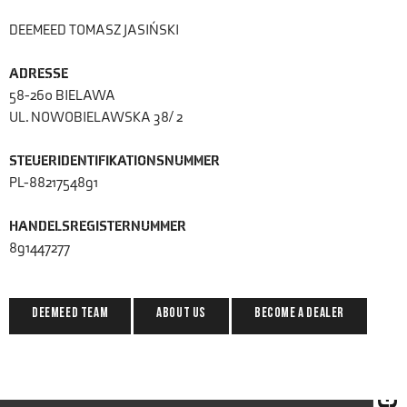
DEEMEED TOMASZ JASIŃSKI
ADRESSE
58-260 BIELAWA
UL. NOWOBIELAWSKA 38/ 2
STEUERIDENTIFIKATIONSNUMMER
PL-8821754891
HANDELSREGISTERNUMMER
891447277
Deemeed Team
ABOUT US
Become a dealer