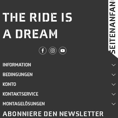
SEITENANFANG
THE RIDE IS
A DREAM
INFORMATION
BEDINGUNGEN
Über uns
KONTO
Lieferung
Händler werden
KONTAKTSERVICE
Mein Konto
Terms & Bedingungen
Blog
MONTAGELÖSUNGEN
shop@deemeed.com
Login
Datenschutz-Bestimmungen
DEEMEED Team
ABONNIERE DEN NEWSLETTER
DEEMEED BEI FAAK - LET'S MEET.
Kontaktiere uns
Passwort-Erinnerung