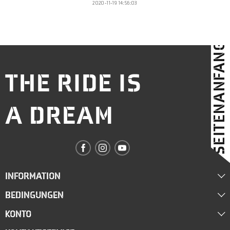
2020-11-19 14:56:03
SEITENANFANG
THE RIDE IS
A DREAM
INFORMATION
BEDINGUNGEN
Über uns
KONTO
Lieferung
Händler werden