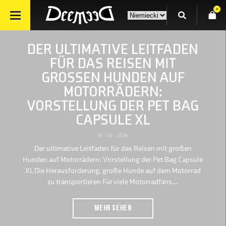
0
DER ULTIMATIVE LEITFADEN
FÜR DAS REISEN MIT
GROSSEN HUNDEN AUF M
OTORRÄDERN: V
ORSTELLUNG DER PET BAG C
APSULE XL
19 - 10 - 2024
Der ultimative Leitfaden für das Reisen mit großen
Hunden auf Motorrädern: Vorstellung der Pet Bag Capsule
XL Die Herausforderung, große Hunde auf dem Motorrad
zu transportieren Für viele Motorradfans...
MEHR SEHEN