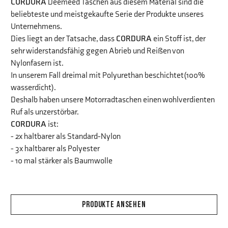
CORDURA
Deemeed Taschen aus diesem Material sind die
beliebteste und meistgekaufte Serie der Produkte unseres
Unternehmens.
Dies liegt an der Tatsache, dass
CORDURA
ein Stoff ist, der
sehr widerstandsfähig gegen Abrieb und Reißen von
Nylonfasern ist.
In unserem Fall dreimal mit Polyurethan beschichtet
(100%
wasserdicht).
Deshalb haben unsere Motorradtaschen einen wohlverdienten
Ruf als unzerstörbar.
CORDURA
ist:
- 2x haltbarer als Standard-Nylon
- 3x haltbarer als Polyester
- 10 mal stärker als Baumwolle
PRODUKTE ANSEHEN