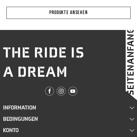
PRODUKTE ANSEHEN
SEITENANFANG
THE RIDE IS
A DREAM
INFORMATION
BEDINGUNGEN
Über uns
KONTO
Lieferung
Händler werden