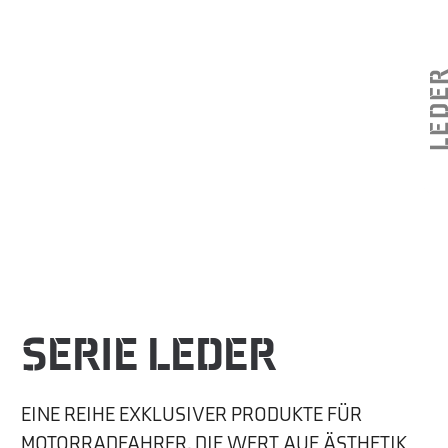
LED
SERIE LEDER
EINE REIHE EXKLUSIVER PRODUKTE FÜR
MOTORRADFAHRER, DIE WERT AUF ÄSTHETIK