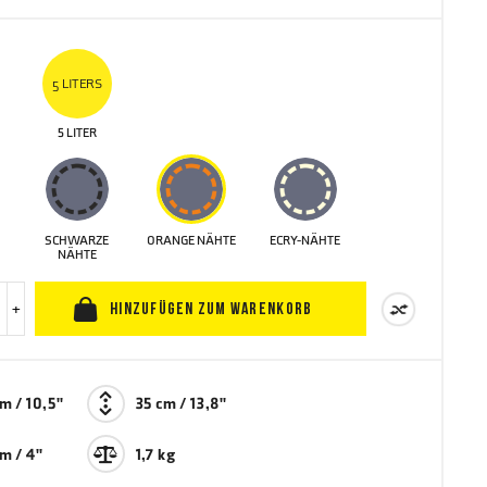
5 LITERS
5 LITER
SCHWARZE
ORANGE NÄHTE
ECRY-NÄHTE
NÄHTE
+
HINZUFÜGEN ZUM WARENKORB
m / 10,5"
35 cm / 13,8"
m / 4"
1,7 kg