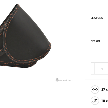
LEISTUNG
DESIGN
-
27 c
10 c