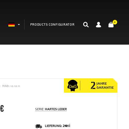
0
PRODUCTS CONFIGURATOR
E
2
JAHRE
:
MA61.10.10.11
GARANTIE
 €
SERIE:
HARTES LEDER
LIEFERUNG:
24H ℹ